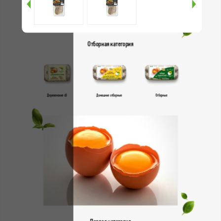
Отборная категория
Деревенские с0
Домашние отборные
Отборные