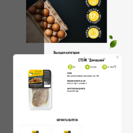
Высшая категория
×
СТЕЙК "Домашний"
1кг
15 суток
от -2 до 2℃
СОСТАВ
филе цыпленка-бройлера, вода питьевая, соль, КПД
ПИЩЕВАЯ ЦЕННОСТЬ НА 100г
Деревенские
белок 14 г, жир 2 г, углеводы 3 г
ЭНЕРГЕТИЧЕСКАЯ ЦЕННОСТЬ
86 ккал/360,1 кДж
ВАРИАНТЫ ВЫПУСКА