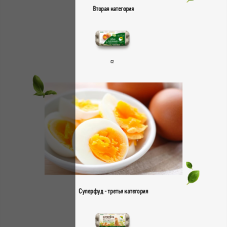
Вторая категория
С2
Суперфуд - третья категория