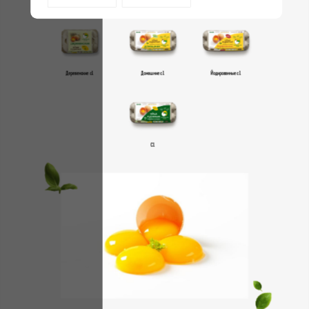
Первая категория
Деревенские с1
Домашние с1
Йодированные с1
С1