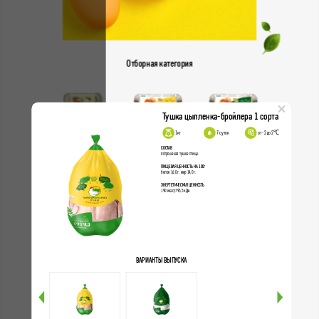
Отборная категория
×
Тушка цыпленка-бройлера 1 сорта
1кг
7 суток
от -2 до 2℃
Деревенские с0
Домашние отборные
Отборные
СОСТАВ
потрошеная тушка птицы.
ПИЩЕВАЯ ЦЕННОСТЬ НА 100г
белок 16,0 г, жир 14,0 г.
ЭНЕРГЕТИЧЕСКАЯ ЦЕННОСТЬ
190 ккал/795,5 кДж.
ВАРИАНТЫ ВЫПУСКА