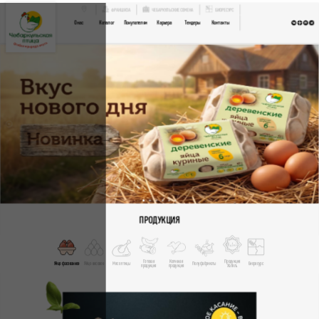
ФРАНШИЗА
ЧЕБАРКУЛЬСКИЕ СЕМЕНА
БИОРЕСУРС
О нас
Каталог
Покупателям
Карьера
Тендеры
Контакты
ПРОДУКЦИЯ
Готовая
Копченая
Продукция
Яйцо фасованное
Яйцо весовое
Мясо птицы
Полуфабрикаты
Биоресурс
продукция
продукция
Халяль