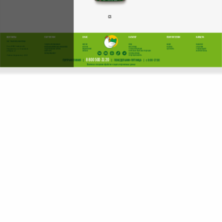
С3
КОНТАКТЫ
ПАРТНЕРАМ
О НАС
КАТАЛОГ
ПОКУПАТЕЛЯМ
КАРЬЕРА
ООО "ЧЕБАРКУЛЬСКАЯ ПТИЦА"
ТЕНДЕРЫ ПОСТАВЩИКАМ
МИССИЯ
ЯЙЦО
АКЦИИ
ВАКАНСИИ
ФРАНШИЗА ФИРМЕННЫХ МАГАЗИНОВ
ИСТОРИЯ
МЯСО ПТИЦЫ
РЕЦЕПТЫ
СТУДЕНТАМ
Россия, 456404, Челябинская обл.,
ЧЕБАРКУЛЬСКИЕ СЕМЕНА
ВИДЕОРОЛИКИ
ГОТОВАЯ ПРОДУКЦИЯ
ГДЕ КУПИТЬ
УЧЕБНЫЙ ЦЕНТР
Чебаркульский р-н, пос. Тимирязевский,
БИОРЕСУРС
НОВОСТИ
КОПЧЕНАЯ И ЖАРЕНАЯ ПРОДУКЦИЯ
ИСТОРИИ УСПЕХА
ул.Мичурина, д.3.
ЛИЧНЫЙ КАБИНЕТ
ПОЛУФАБРИКАТЫ
ПРОДУКЦИЯ ХАЛЯЛЬ
г.Челябинск, Свердловский пр-т, 40а/2.
8 800 500 31 20
ГОРЯЧАЯ ЛИНИЯ |
| ПОНЕДЕЛЬНИК-ПЯТНИЦА | с 8:00-17:00
Политика в отношении обработки и защиты персональных данных