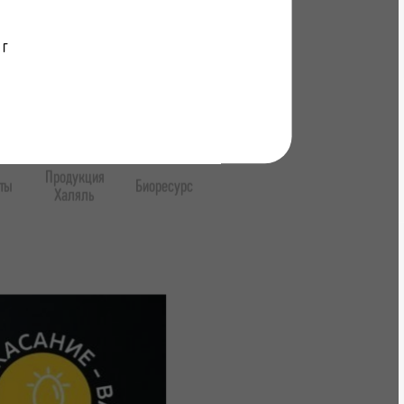
 г
Продукция
ты
Биоресурс
Халяль