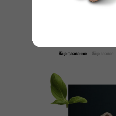
Яйцо фасованное
Яйцо весовое