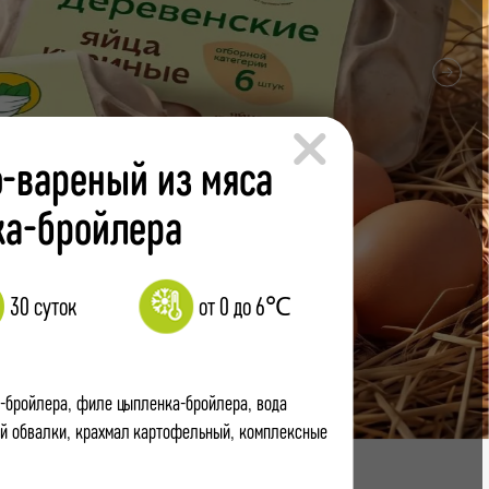
×
о-вареный из мяса
а-бройлера
30 суток
от 0 до 6℃
-бройлера, филе цыпленка-бройлера, вода
ой обвалки, крахмал картофельный, комплексные