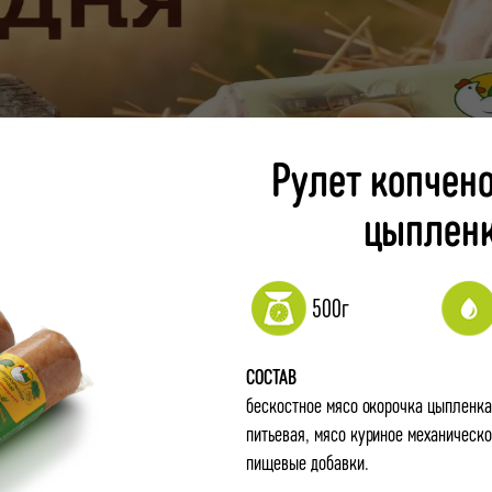
Рулет копчен
цыпленк
500г
СОСТАВ
бескостное мясо окорочка цыпленка
питьевая, мясо куриное механическ
пищевые добавки.