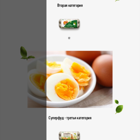
Вторая категория
С2
Суперфуд - третья категория