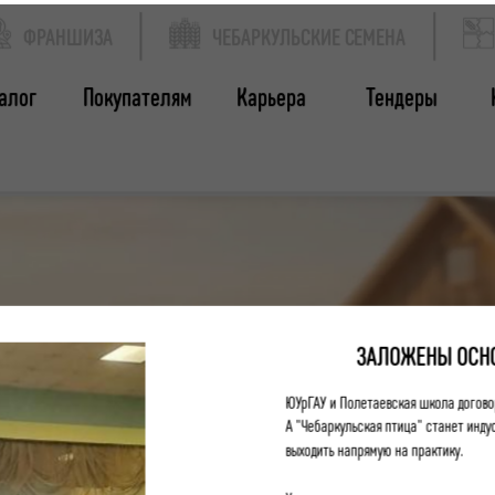
ФРАНШИЗА
ЧЕБАРКУЛЬСКИЕ СЕМЕНА
алог
Покупателям
Карьера
Тендеры
ЗАЛОЖЕНЫ ОСН
ЮУрГАУ и Полетаевская школа догово
А "Чебаркульская птица" станет инд
выходить напрямую на практику.