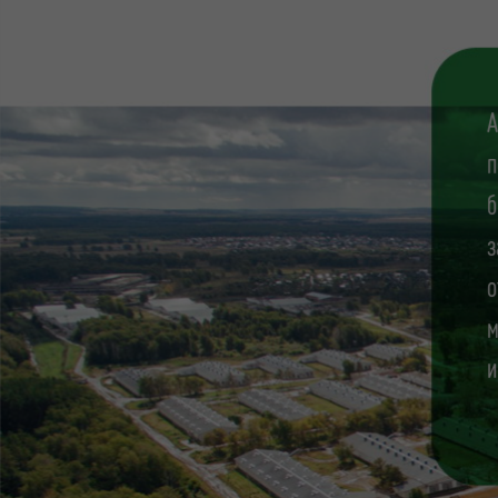
А
п
б
з
о
м
и