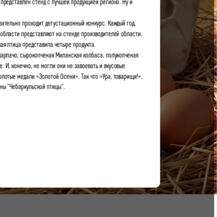
представлен стенд с лучшей продукцией региона. Ну и
язательно проходит дегустационный конкурс. Каждый год.
области представляют на стенде производителей области.
кая птица представила четыре продукта.
карпачо, сырокопченая Миланская колбаса, полукопченая
 И, конечно, не могли они не завоевать и вкусовые
олотые медали «Золотой Осени». Так что «Ура, товарищи!»,
ны "Чебаркульской птицы".