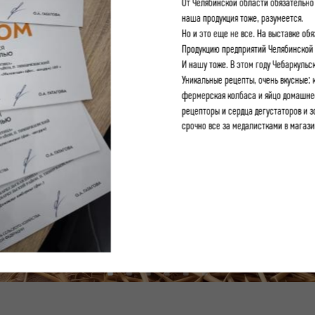
От Челябинской области обязательно 
наша продукция тоже, разумеется.
Но и это еще не все. На выставке об
Продукцию предприятий Челябинской 
И нашу тоже. В этом году Чебаркульс
Уникальные рецепты, очень вкусные: 
фермерская колбаса и яйцо домашнее.
рецепторы и сердца дегустаторов и з
срочно все за медалистками в магази