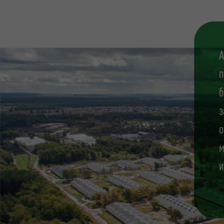
А
п
б
з
о
м
и