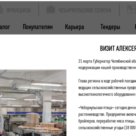
ФРАНШИЗА
ЧЕБАРКУЛЬСКИЕ СЕМЕНА
алог
Покупателям
Карьера
Тендеры
ВИЗИТ АЛЕКСЕ
21 марта Губернатор Челябинской об
модернизации нашей производственн
Глава региона в ходе рабочей поездки
ведущих сельскохозяйственных предп
высокотехнологичного оборудования н
«Чебаркульская птица» сегодня демон
растениеводстве. Предприятие включ
бройлеров, переработке мяса птицы,
сельскохозяйственные угодья (18 000