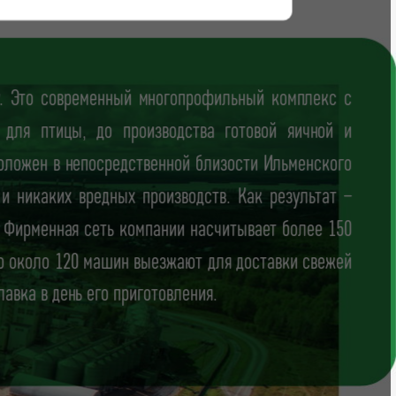
ду. Это современный многопрофильный комплекс с
для птицы, до производства готовой яичной и
оложен в непосредственной близости Ильменского
 и никаких вредных производств. Как результат –
. Фирменная сеть компании насчитывает более 150
но около 120 машин выезжают для доставки свежей
лавка в день его приготовления.