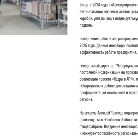
В марте 2024 года в яйцесортировоч
автоматизации ключевых этапов: уст
коробок, укладки яиц в индивидуальн
поддоны.
Завершение работ и запуск программ
2025 года. Данные инновации позволя
эффективность работы предприятия.
Генеральный директор "Чебаркульско
постоянной модернизации на производ
реализации проекта «Кадры в АПК», п
Чебаркульском районе для создания 
профориентации школьников и подгот
региона.
На встрече Алексей Текслер подчерк
производства в Челябинской области
птицефабрики. Внедрение инновацион
и конкурентоспособности региональн