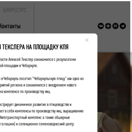
БИОРЕСУРС
Контакты
×
Я ТЕКСЛЕРА НА ПЛОЩАДКУ КПЯ
ласти Алексей Текслер ознакомился с результатами
ой площадки в Чебаркуле.
 в Чебаркуль посетил "Чебаркульскую птицу" как одно из
риятий региона и ознакомился с внедрением нового
а комплексе по производству яиц.
стрирует динамичное развитие в птицеводстве и
ает в себя комплексы по производству яиц, выращиванию
 Автотранспортный комплекс а также обширные
 га пашни) и селекционно-семеноводческий центр.