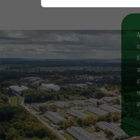
А
п
б
з
о
м
и