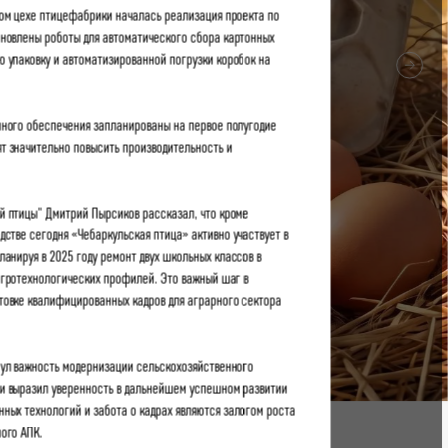
ном цехе птицефабрики началась реализация проекта по
ановлены роботы для автоматического сбора картонных
ую упаковку и автоматизированной погрузки коробок на
ного обеспечения запланированы на первое полугодие
т значительно повысить производительность и
й птицы" Дмитрий Пырсиков рассказал, что кроме
стве сегодня «Чебаркульская птица» активно участвует в
ланируя в 2025 году ремонт двух школьных классов в
агротехнологических профилей. Это важный шаг в
овке квалифицированных кадров для аграрного сектора
нул важность модернизации сельскохозяйственного
 и выразил уверенность в дальнейшем успешном развитии
ных технологий и забота о кадрах являются залогом роста
ого АПК.