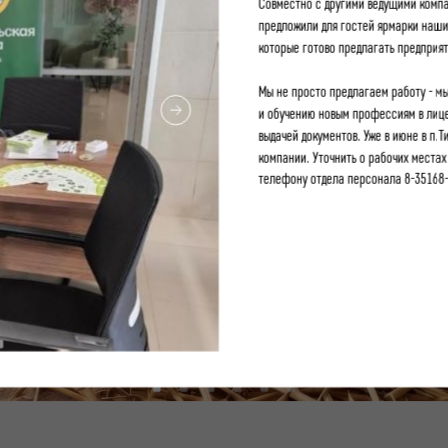
Совместно с другими ведущими комп
предложили для гостей ярмарки наши
которые готово предлагать предприят
Мы не просто предлагаем работу - мы
и обучению новым профессиям в лице
выдачей документов. Уже в июне в п.
компании. Уточнить о рабочих местах
телефону отдела персонала 8-35168-