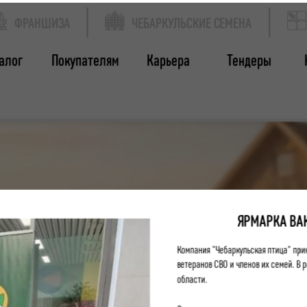
ФРАНШИЗА
ЧЕБАРКУЛЬСКИЕ СЕМЕНА
алог
Покупателям
Карьера
Тендеры
ЯРМАРКА ВА
Компания "Чебаркульская птица" при
ветеранов СВО и членов их семей. В
области.