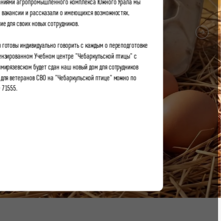
аниями агропромышленного комплекса Южного Урала мы
 вакансии и рассказали о имеющихся возможностях,
ие для своих новых сотрудников.
 готовы индивидуально говорить с каждым о переподготовке
нзированном Учебном центре "Чебаркульской птицы" с
Тимирязевском будет сдан наш новый дом для сотрудников
 для ветеранов СВО на "Чебаркульской птице" можно по
 71555.