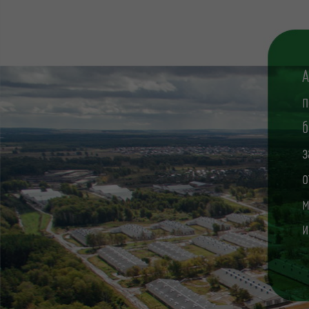
А
п
б
з
о
м
и