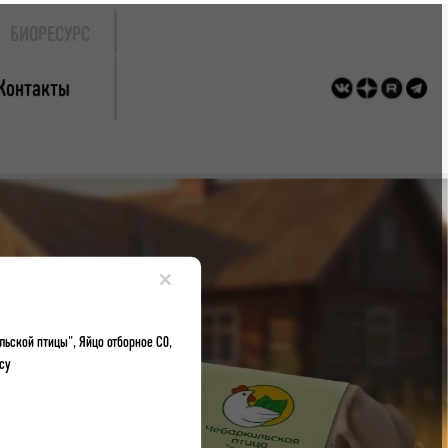
БИОРЕСУРС
Контакты
×
ьской птицы", Яйцо отборное С0,
су