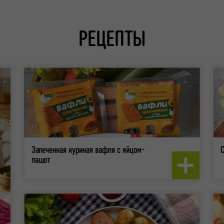
РЕЦЕПТЫ
Запеченная куриная вафля с яйцом-
С
пашот