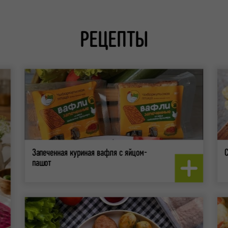
РЕЦЕПТЫ
Запеченная куриная вафля с яйцом-
С
пашот