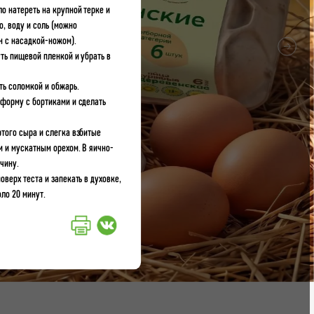
о натереть на крупной терке и
о, воду и соль (можно
н с насадкой-ножом).
уть пищевой пленкой и убрать в
ть соломкой и обжарь.
в форму с бортиками и сделать
ртого сыра и слегка взбитые
м и мускатным орехом. В яично-
чину.
оверх теста и запекать в духовке,
оло 20 минут.