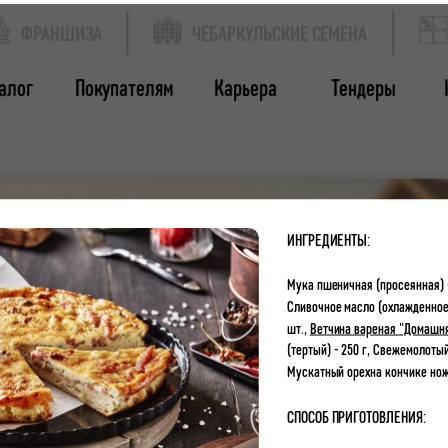
ФРАНШИЗА
ЧЕБАРКУЛЬСКИЕ СЕМЕНА
алог
Покупателям
Карьера
Тендеры
ИНГРЕДИЕНТЫ:
Мука пшеничная (просеянная) -
Сливочное масло (охлажденное)
шт.,
Ветчина вареная "Домашн
(тертый) - 250 г, Свежемолотый
Мускатный орехна кончике но
СПОСОБ ПРИГОТОВЛЕНИЯ: