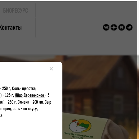
БИОРЕСУРС
Контакты
×
 250 г, Соль- щепотка,
 - 125 г,
Яйцо Деревенское
- 5
яя"
- 250 г, Сливки - 200 мл, Сыр
 перец, соль - по вкусу,
жа