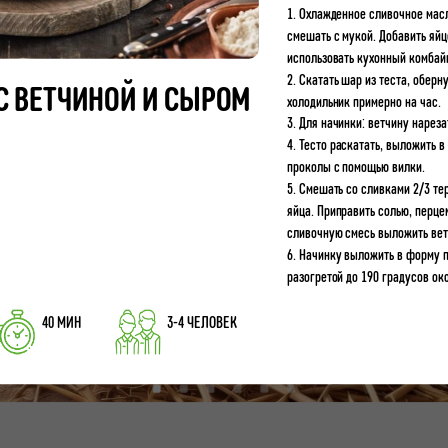
1. Охлажденное сливочное масл
смешать с мукой. Добавить яйц
использовать кухонный комбай
2. Скатать шар из теста, оберн
С ВЕТЧИНОЙ И СЫРОМ
холодильник примерно на час.
3. Для начинки: ветчину нареза
4. Тесто раскатать, выложить 
проколы с помощью вилки.
5. Смешать со сливками 2/3 те
яйца. Приправить солью, перце
сливочную смесь выложить вет
6. Начинку выложить в форму п
разогретой до 190 градусов ок
40 МИН
3-4 ЧЕЛОВЕК