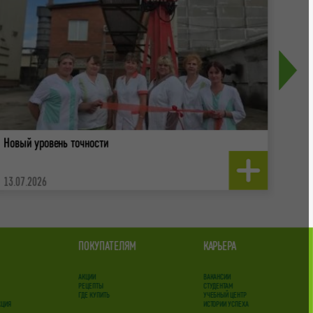
Новый уровень точности
Агрок
СОШ 
13.07.2026
22.0
ПОКУПАТЕЛЯМ
КАРЬЕРА
АКЦИИ
ВАКАНСИИ
РЕЦЕПТЫ
СТУДЕНТАМ
ГДЕ КУПИТЬ
УЧЕБНЫЙ ЦЕНТР
КЦИЯ
ИСТОРИИ УСПЕХА