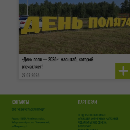
«День поля — 2026»: масштаб, который
впечатляет!
27.07.2026
КОНТАКТЫ
ПАРТНЕРАМ
ООО "ЧЕБАРКУЛЬСКАЯ ПТИЦА"
ТЕНДЕРЫ ПОСТАВЩИКАМ
ФРАНШИЗА ФИРМЕННЫХ МАГАЗИНОВ
Россия, 456404, Челябинская обл.,
ЧЕБАРКУЛЬСКИЕ СЕМЕНА
Чебаркульский р-н, пос. Тимирязевский,
БИОРЕСУРС
ул.Мичурина, д.3.
ЛИЧНЫЙ КАБИНЕТ