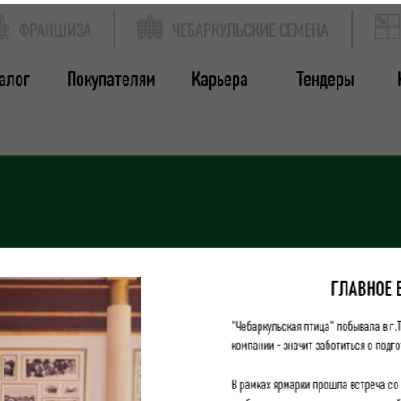
ФРАНШИЗА
ЧЕБАРКУЛЬСКИЕ СЕМЕНА
алог
Покупателям
Карьера
Тендеры
ГЛАВНОЕ 
"Чебаркульская птица" побывала в г.
компании - значит заботиться о подго
В рамках ярмарки прошла встреча со 