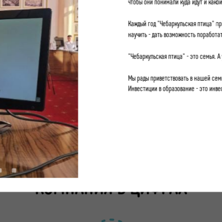
чтобы они понимали куда идут и како
Каждый год "Чебаркульская птица" пр
научить - дать возможность поработат
"Чебаркульская птица" - это семья. А
Мы рады приветствовать в нашей сем
Инвестиции в образование - это инв
КОМПАНИЯ В ЦИФРАХ