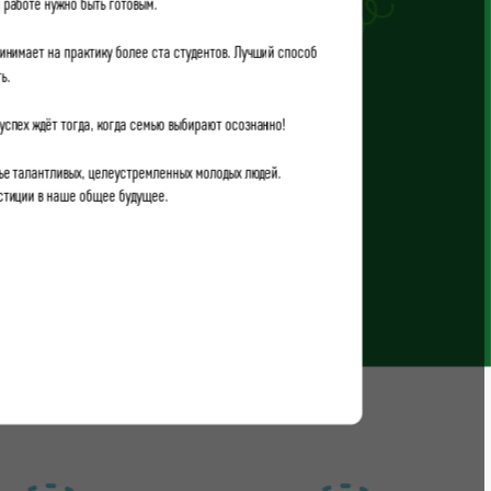
й работе нужно быть готовым.
инимает на практику более ста студентов. Лучший способ
ь.
 успех ждёт тогда, когда семью выбирают осознанно!
ье талантливых, целеустремленных молодых людей.
естиции в наше общее будущее.