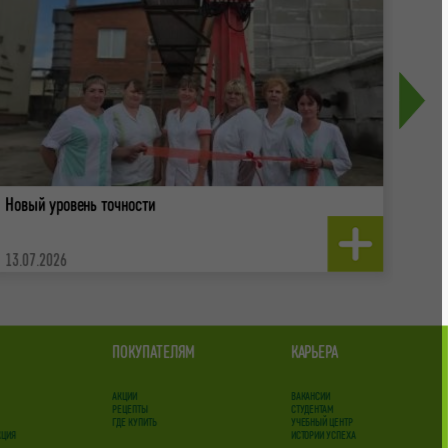
Новый уровень точности
Агрок
СОШ 
13.07.2026
22.0
ПОКУПАТЕЛЯМ
КАРЬЕРА
АКЦИИ
ВАКАНСИИ
РЕЦЕПТЫ
СТУДЕНТАМ
ГДЕ КУПИТЬ
УЧЕБНЫЙ ЦЕНТР
КЦИЯ
ИСТОРИИ УСПЕХА