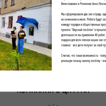
Вячеславовна и Романова Анна Леони
Мы сформировали два эко-отряда, оди
их начинания в июле. Ребята будут з
наведут порядок в общественных прос
проекта "Вкусный посёлок" в прошлом
деятельности мы привлекли 40 ребят,
подарок для всех членов наших эко-о
главное - все дети получат за свой 
Считаю, что такая возможность - пол
реальную пользу своему посёлку - оче
КОМПАНИЯ В ЦИФРАХ