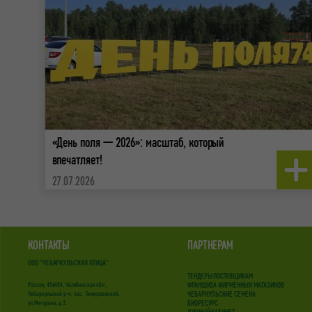
«День поля — 2026»: масштаб, который
впечатляет!
27.07.2026
КОНТАКТЫ
ПАРТНЕРАМ
ООО "ЧЕБАРКУЛЬСКАЯ ПТИЦА"
ТЕНДЕРЫ ПОСТАВЩИКАМ
ФРАНШИЗА ФИРМЕННЫХ МАГАЗИНОВ
Россия, 456404, Челябинская обл.,
ЧЕБАРКУЛЬСКИЕ СЕМЕНА
Чебаркульский р-н, пос. Тимирязевский,
БИОРЕСУРС
ул.Мичурина, д.3.
ЛИЧНЫЙ КАБИНЕТ