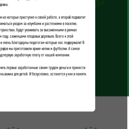
довна.
н из которых приступил к своей работе, а второй подхватит
аниматься уходом за клумбами и растениями в поселке,
транствах, будут ухаживать за высаженными в рамках
 году, саженцами плодовых деревьев. Всего к этой
 и очень благодарны педагогам которые нас поддержали! В
трядов мы приготовили яркие кепки и футболки. А самое
труд первую заработную плату от нашей компании.
учить первые заработанные своим трудом деньги и принести
нь важна для детей. И безусловно, останется у них в памяти.