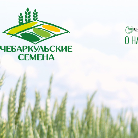
Ч
О Н