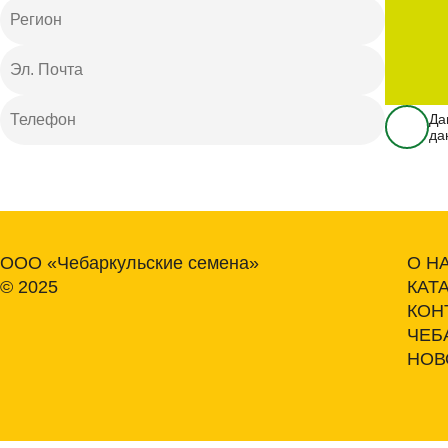
Да
да
ООО «Чебаркульские семена»
О Н
© 2025
КАТ
КОН
ЧЕБ
НОВ