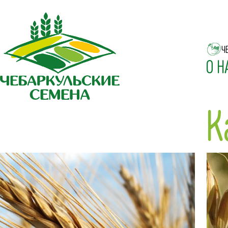
Ч
О Н
К