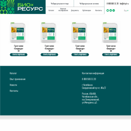
Чебаркульская птица
Чебаркульские семена
8 800 500 31 20
bio@chpt.ru
Научные
Каталог
исследования
Документы
Публикации
Контакты
Гумат калия
Гумат калия
Гумат калия
Гумат калия
«Биоресурс»
«Биоресурс»
«Биоресурс»
«Биоресурс»
10
20
30
60
УЗНАТЬ ПОДРОБНЕЕ
УЗНАТЬ ПОДРОБНЕЕ
УЗНАТЬ ПОДРОБНЕЕ
УЗНАТЬ ПОДРОБНЕЕ
Каталог
Контактная информация
Опыт применения
8 800 500 31 20
Новости
г.Челябинск
Свердловский пр-кт, 40а/2
Контакты
Россия, 456404,
Челябинская обл.,
пос.Тимирязевский,
ул.Мичурина, д.3.